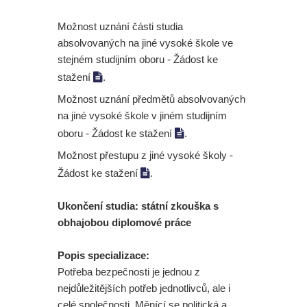
Možnost uznání části studia
absolvovaných na jiné vysoké škole ve
stejném studijním oboru - Žádost ke
stažení

.
Možnost uznání předmětů absolvovaných
na jiné vysoké škole v jiném studijním
oboru - Žádost ke stažení

.
Možnost přestupu z jiné vysoké školy -
Žádost ke stažení

.
Ukončení studia: státní zkouška s
obhajobou diplomové práce
Popis specializace:
Potřeba bezpečnosti je jednou z
nejdůležitějších potřeb jednotlivců, ale i
celé společnosti. Měnící se politická a