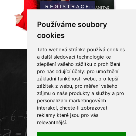
REGISTRACE
Používáme soubory
cookies
Tato webová stránka používá cookies
a další sledovací technologie ke
zlepšení vašeho zážitku z prohlížení


pro následující účely:
pro umožnění
základní funkčnosti webu
,
pro lepší
zážitek z webu
,
pro měření vašeho
zájmu o naše produkty a služby a pro
personalizaci marketingových

interakcí
,
chcete-li zobrazovat
733 568 888
reklamy které jsou pro vás
relevantnější
.

studiumhfp@humanitaspraha.cz